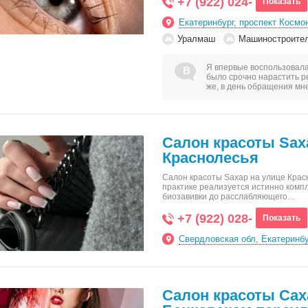
+7 (922) 024-
Показать
Екатеринбург, проспект Космо
Уралмаш
Машиностроите
Я впервые воспользовала
было срочно нарастить р
же, в день обращения мн
Салон красоты Sax
Краснолесья
Салон красоты Saxap на улице Красно
практике реализуется истинно компл
биозавивки до расслабляющего…
+7 (922) 028-
Показать
Свердловская обл, Екатеринбу
Салон красоты Сах