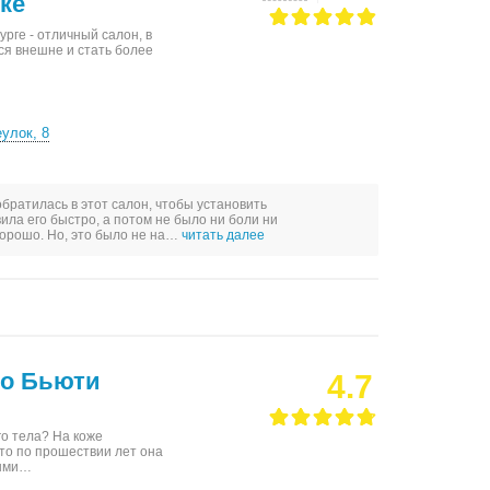
ке
рге - отличный салон, в
ся внешне и стать более
улок, 8
братилась в этот салон, чтобы установить
вила его быстро, а потом не было ни боли ни
хорошо. Но, это было не на…
читать далее
мо Бьюти
4.7
о тела? На коже
то по прошествии лет она
ными…