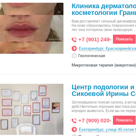
Клиника дерматоло
косметологии Гран
Вам доставляют сильный дискомфор
На коже образовались покраснения 
лет она потеряла свою природную…
+7 (901) 249-
Показать
Екатеринбург, Красноармейска
Геологическая
Центр подологии и 
Сикоевой Ирины С
Затянувшиеся поиски салона, в кот
действительно хорошие мастера ра
изрядно вымотать. Если вы не пер
+7 (909) 020-
Показать
Екатеринбург, улица 40-летия 