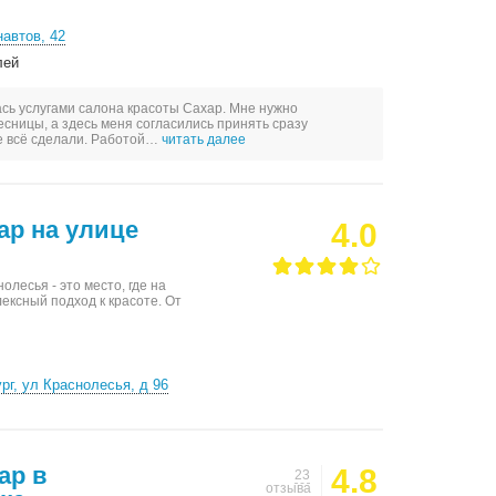
навтов, 42
лей
сь услугами салона красоты Сахар. Мне нужно
есницы, а здесь меня согласились принять сразу
е всё сделали. Работой…
читать далее
ap на улице
4.0
лесья - это место, где на
ексный подход к красоте. От
рг, ул Краснолесья, д 96
ар в
4.8
23
отзыва