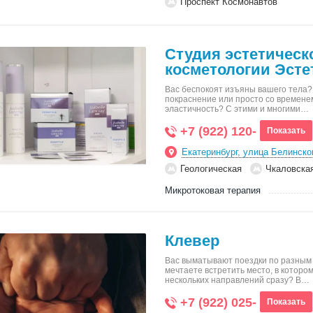
Проспект Космонавтов
Студия эстетическ
косметологии Эсте
Вас беспокоят изъяны вашего тела?
покраснение или просто со времене
эластичность? С этими и многими…
+7 (922) 120-
Показать
Екатеринбург, улица Белинско
Геологическая
Чкаловска
Микротоковая терапия
Клевер
Вас выматывают поездки по разным 
мечтаете встретить место, в котор
нескольких направлений сразу? В…
+7 (922) 025-
Показать