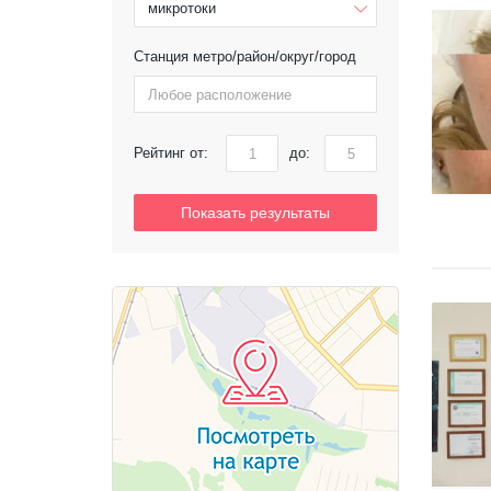
микротоки
Станция метро/район/округ/город
Рейтинг от:
до:
Показать результаты