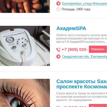
Екатеринбург, улица Малышев
Площадь 1905 года
АкадемSPA
Любите часто посещать салоны красо
разным специалистам приходится х
места? В АкадемSPA позаботились,
+7 (909) 020-
Показать
Свердловская обл, Екатеринбу
Салон красоты Sax
проспекте Космона
Салон красоты Saxap на проспекте К
на практике реализуется основател
красоте. От наращивания…