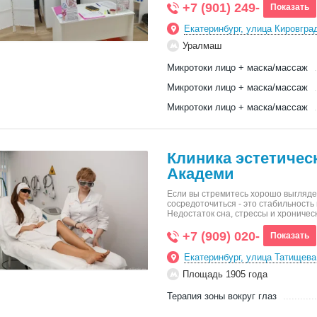
+7 (901) 249-
Показать
Екатеринбург, улица Кировгра
Уралмаш
Микротоки лицо + маска/массаж
Микротоки лицо + маска/массаж
Микротоки лицо + маска/массаж
Клиника эстетиче
Академи
Если вы стремитесь хорошо выглядет
сосредоточиться - это стабильность
Недостаток сна, стрессы и хрониче
+7 (909) 020-
Показать
Екатеринбург, улица Татищева
Площадь 1905 года
Терапия зоны вокруг глаз