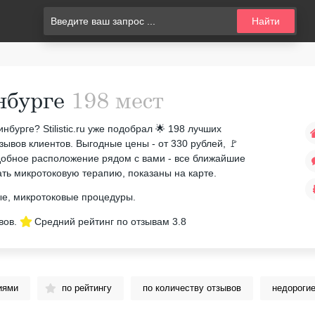
Найти
нбурге
198 мест
бурге? Stilistic.ru уже подобрал 🌟 198 лучших
зывов клиентов. Выгодные цены - от 330 рублей, 🚩
добное расположение рядом с вами - все ближайшие
ать микротоковую терапию, показаны на карте.
ые, микротоковые процедуры.
вов.
Средний рейтинг по отзывам
3.8
иями
по рейтингу
по количеству отзывов
недороги