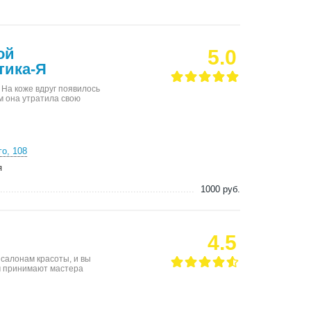
ой
5.0
тика-Я
 На коже вдруг появилось
м она утратила свою
го, 108
я
1000 руб.
4.5
салонам красоты, и вы
ом принимают мастера