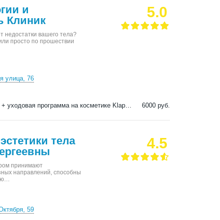
гии и
5.0
ь Клиник
т недостатки вашего тела?
или просто по прошествии
я улица, 76
Микротоковая терапия (микротоки) + уходовая программа на косметике Klapp Cosmetics
6000 руб.
эстетики тела
4.5
ергеевны
ором принимают
зных направлений, способны
вую…
Октября, 59