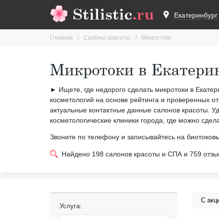
Stilistic
.ru
Екатеринбург
Главная
Салоны красоты
Микротоки
Микротоки в Екатери
► Ищете, где недорого сделать микротоки в Екатерин
косметологий на основе рейтинга и проверенных от
актуальные контактные данные салонов красоты. У
косметологические клиники города, где можно сдел
Звоните по телефону и записывайтесь на биотоков
Найдено
198
салонов красоты и СПА и
759
отзы
С акц
Услуга: