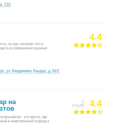
а, 132
4.4
ты, но вас печалит что к
одить в совершенно разные
…
рг, ул Академика Ландау, д 16/2
ap на
4.4
2
отзыва
втов
осмонавтов - это место, где
ьный и комплексный подход к