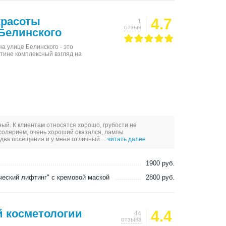
красоты
4.7
1
отзыв
 Белинского
на улице Белинского - это
тине комплексный взгляд на
ый. К клиентам относятся хорошо, грубости не
солярием, очень хороший оказался, лампы
, два посещения и у меня отличный…
читать далее
1900 руб.
ческий лифтинг" с кремовой маской
2800 руб.
й косметологии
4.4
44
отзыва