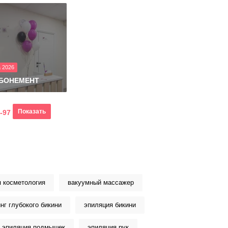
а 2026
АБОНЕМЕНТ
Показать
-97
я косметология
вакуумный массажер
нг глубокого бикини
эпиляция бикини
эпиляция подмышек
эпиляция рук