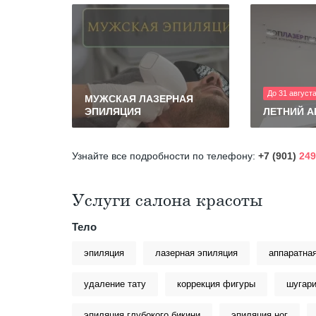
До 31 август
МУЖСКАЯ ЛАЗЕРНАЯ
ЭПИЛЯЦИЯ
ЛЕТНИЙ 
Узнайте все подробности по телефону:
+7 (901)
249
Услуги салона красоты
Тело
эпиляция
лазерная эпиляция
аппаратна
удаление тату
коррекция фигуры
шугари
эпиляция глубокого бикини
эпиляция ног