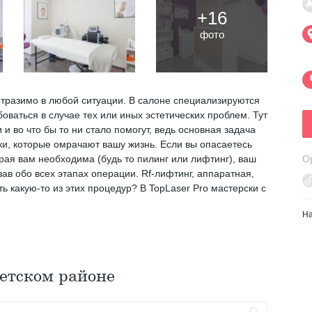
+16
фото
еотразимо в любой ситуации. В салоне специализируются
боваться в случае тех или иных эстетических проблем. Тут
 во что бы то ни стало помогут, ведь основная задача
ки, которые омрачают вашу жизнь. Если вы опасаетесь
рая вам необходима (будь то пилинг или лифтинг), ваш
О
зав обо всех этапах операции. Rf-лифтинг, аппаратная,
ть какую-то из этих процедур? В TopLaser Pro мастерски с
Н
етском районе