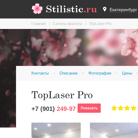
Stilistic
.ru
Екатеринбург
Главная
Салоны красоты
TopLaser Pro
Контакты
Описание
Фотографии
Цены
TopLaser Pro
+7 (901)
249-97
Показать